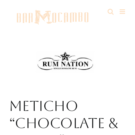
Salta
al
contenuto
METICHO
“CHOCOLATE &