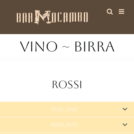
Salta
al
contenuto
Vino ~ Birra
Rossi
Toscana
PIEMONTE