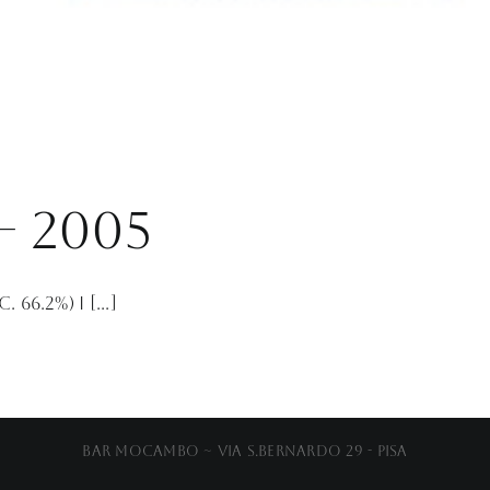
– 2005
66.2%) I [...]
Bar Mocambo ~ Via S.Bernardo 29 - Pisa