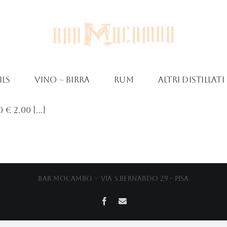
ls
Vino ~ Birra
Rum
Altri Distillati
 2.00 [...]
Bar Mocambo ~ Via S.Bernardo 29 - Pisa
Facebook
Email