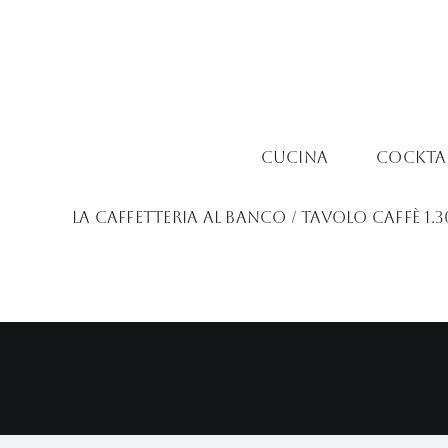
Salta
al
contenuto
Cucina
Cocktai
LA CAFFETTERIA al banco / tavolo Caffè 1.30 €