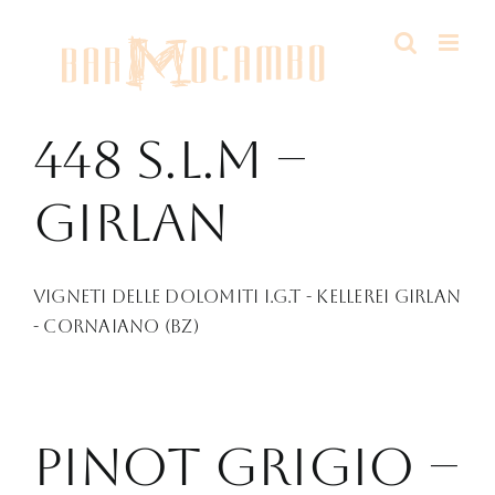
Salta
al
contenuto
448 s.l.m –
girlan
Vigneti delle Dolomiti I.G.T - Kellerei Girlan
- Cornaiano (BZ)
pinot grigio –