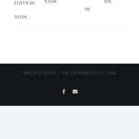
9.00€
10€
EDITION
9€
9.00€
Bar Mocambo ~ Via S.Bernardo 29 - Pisa
Facebook
Email