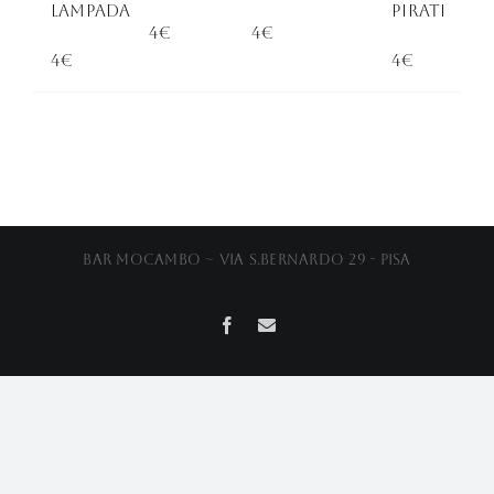
Lampada
Pirati
4€
4€
4€
4€
Bar Mocambo ~ Via S.Bernardo 29 - Pisa
Facebook
Email