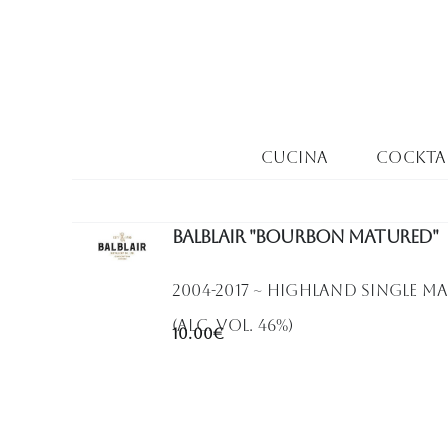
Salta
al
contenuto
Cucina
Cocktai
Balblair "Bourbon Matured"
2004-2017 ~ Highland Single Ma
(Alc. VOl. 46%)
10.00€