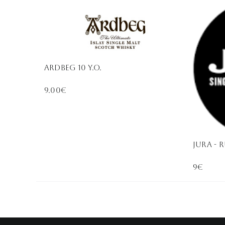
Ardbeg 10 Y.O.
9.00€
JURA - 
9€