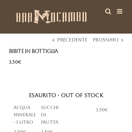
Salta
al
contenuto
Precedente
Prossimo
Bibite in bottiglia
3.50€
Esaurito - Out of stock
Acqua
Succhi
3.50€
minerale
di
- 1 Litro
frutta
2.00€
3.50€