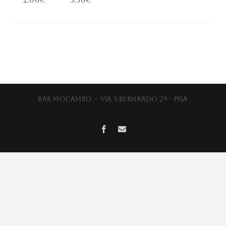
Bar Mocambo ~ Via S.Bernardo 29 - Pisa
Facebook
Email