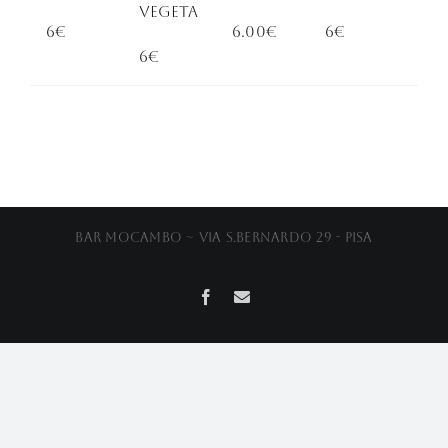
Vegeta
6€
6.00€
6€
6€
Bar Mocambo ~ Via S.Bernardo 29 - Pisa
Facebook
Email