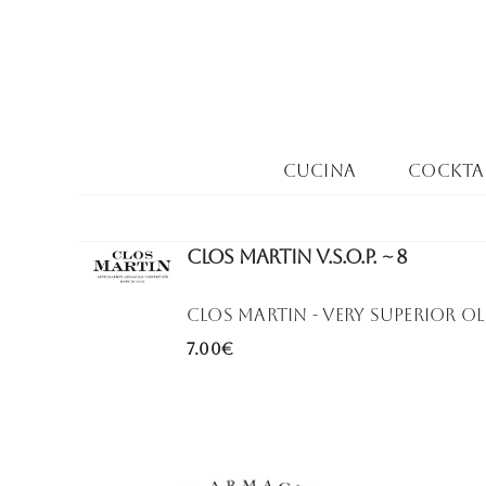
Salta
al
contenuto
Cucina
Cocktai
Clos Martin V.S.O.P. ~ 8
Clos Martin - Very Superior O
7.00€