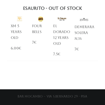
Esaurito - Out of stock
XM 5
Four
EL
Demerara
Years
Bells
DORADO
solera
OLd
12 Years
n.14
7€
Old
6.00€
7€
7.5€
Bar Mocambo ~ Via S.Bernardo 29 - Pisa