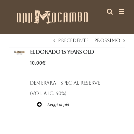
Salta
al
contenuto
Precedente
Prossimo
EL DORADO 15 Years Old
10.00€
DEMERARA - Special Reserve
(Vol. Alc. 40%)
Leggi di più