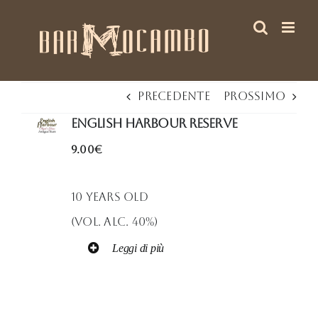
Salta
al
contenuto
Precedente
Prossimo
English Harbour Reserve
9.00€
10 Years Old
(Vol. Alc. 40%)
Leggi di più