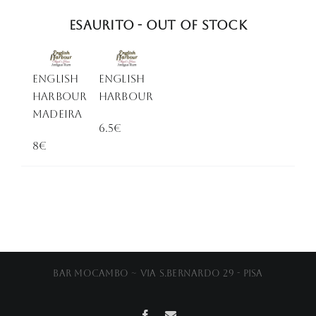
Esaurito - Out of stock
ENGLISH
English
HARBOUR
Harbour
MADEIRA
6.5€
8€
Bar Mocambo ~ Via S.Bernardo 29 - Pisa
Facebook
Email