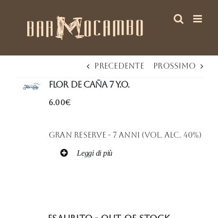
Salta
al
contenuto
Precedente
Prossimo
Flor de Caña 7 Y.O.
6.00€
Gran Reserve - 7 Anni (Vol. Alc. 40%)
Leggi di più