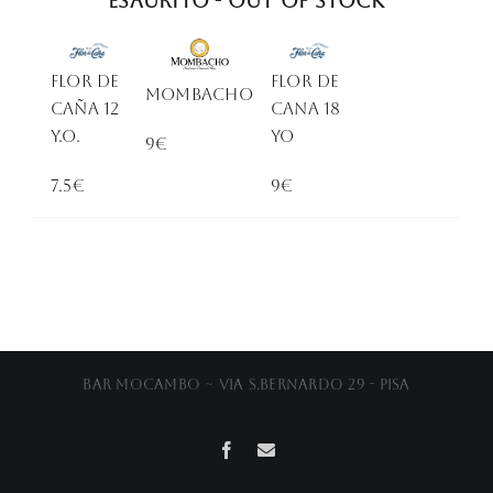
Esaurito - Out of stock
Flor de
FLOR DE
Mombacho
caña 12
CANA 18
Y.O.
YO
9€
7.5€
9€
Bar Mocambo ~ Via S.Bernardo 29 - Pisa
Facebook
Email