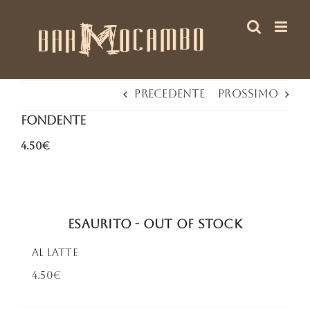
Salta
al
contenuto
Precedente
Prossimo
Fondente
4.50€
Esaurito - Out of stock
Al Latte
4.50€