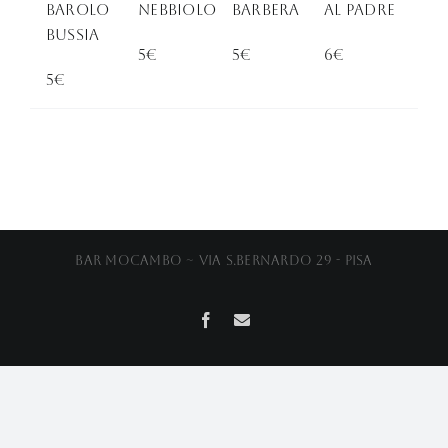
BAROLO
Nebbiolo
Barbera
al Padre
BUSSIA
5€
5€
6€
5€
Bar Mocambo ~ Via S.Bernardo 29 - Pisa
Facebook
Email