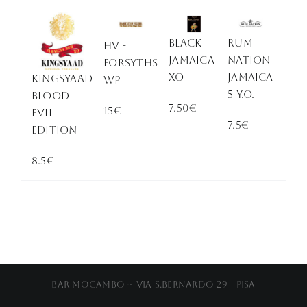
BLACK
RUM
HV -
JAMAICA
NATION
FORSYTHS
XO
JAMAICA
KINGSYAAD
WP
5 y.o.
BLOOD
7.50€
15€
EVIL
7.5€
EDITION
8.5€
Bar Mocambo ~ Via S.Bernardo 29 - Pisa