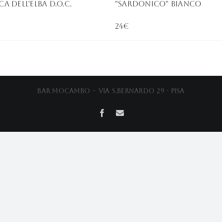
A DELL'ELBA D.O.C.
"sardonico" bianco
24€
Bar Mocambo ~ Via S.Bernardo 29 - Pisa
Facebook
Email