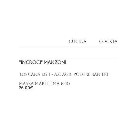
Salta
al
contenuto
Cucina
Cocktai
"incroci" manzoni
Toscana i.g.t - Az. Agr, Podere Ranieri
Massa MArittima (GR)
26.00€