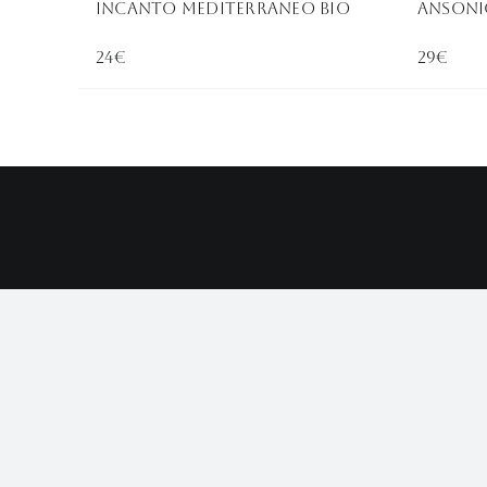
Incanto Mediterraneo BIO
ANSONIC
24€
29€