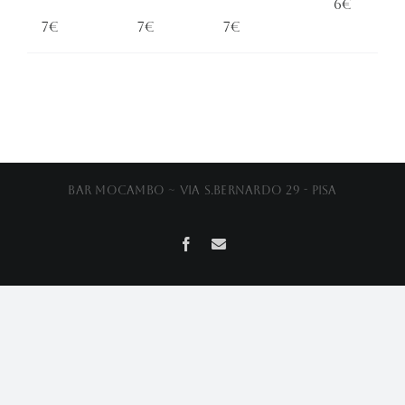
6€
7€
7€
7€
Bar Mocambo ~ Via S.Bernardo 29 - Pisa
Facebook
Email