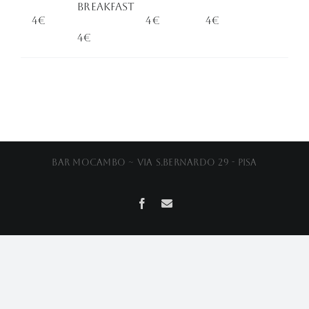
Breakfast
4€
4€
4€
4€
Bar Mocambo ~ Via S.Bernardo 29 - Pisa
Facebook
Email