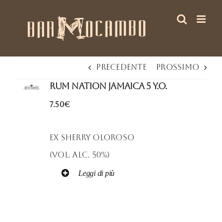
Salta
al
contenuto
Precedente
Prossimo
RUM NATION JAMAICA 5 y.o.
7.50€
Ex sherry oloroso
(Vol. Alc. 50%)
Leggi di più