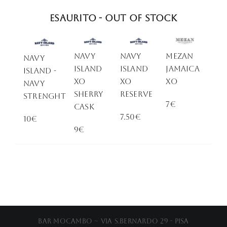
Esaurito - Out of stock
NAVY
NAVY
MEZAN
NAVY
ISLAND
ISLAND
JAMAICA
ISLAND -
XO
XO
XO
Navy
sherry
Reserve
Strenght
7€
CASK
7.50€
10€
9€
Bar Mocambo ~ Via S.Bernardo 29 - Pisa