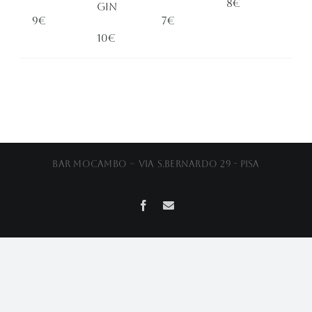
8€
GIN
9€
7€
10€
Bar Mocambo ~ Via S.Bernardo 29 - Pisa
Facebook
Email