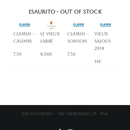
Esaurito - Out of stock
Clairin ~
Le Vieux
Clairin ~
VIEUX
Casimir
Labbé
sonson
SAJOUS
2018
7.5€
8.50€
7.5€
14€
Bar Mocambo ~ Via S.Bernardo 29 - Pisa