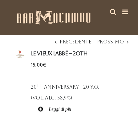
Salta
al
contenuto
Precedente
Prossimo
Le Vieux Labbé ~ 2Oth
15.00€
th
20
Anniversary - 20 Y.O.
(Vol. Alc. 58,9%)
Leggi di più