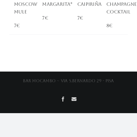
Moscow
Margarita*
Caipiriña
Champagne
Mule
Cocktail
7€
7€
7€
8€
Bar Mocambo ~ Via S.Bernardo 29 - Pisa
Facebook
Email