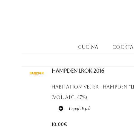
Salta
al
contenuto
Cucina
Cocktai
Hampden LROK 2016
Habitation Velier - Hampden "
(Vol. Alc. 47%)
Leggi di più
10.00€