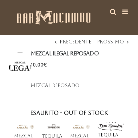
Salta
al
contenuto
Precedente
Prossimo
mezcal ilegal reposado
10.00€
Mezcal Reposado
Esaurito - Out of stock
TEQUILA
MEZCAL
MEZCAL
Tequila