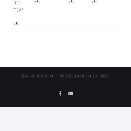
7€
7€
7€
Ice
Tea*
7€
Bar Mocambo ~ Via S.Bernardo 29 - Pisa
Facebook
Email