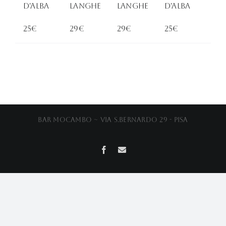
d'alba
Langhe
LANGHE
d'Alba
25€
29€
29€
25€
Bar Mocambo ~ Via S.Bernardo 29 - Pisa
Facebook
Email