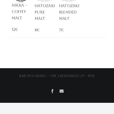
Nikka ~
Hatozaki
Hatozaki
Coffey
Pure
Blended
Malt
Malt
Malt
12€
8€
7€
Bar Mocambo ~ Via S.Bernardo 29 - Pisa
Facebook
Email