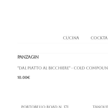
Salta
al
contenuto
Cucina
Cocktai
PANZAGIN
"Dal piatto al bicchiere" - Cold Compoun
10.00€
PORTOBELLO ROAD N. 171
Tanque