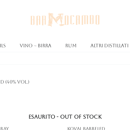
ls
Vino ~ Birra
Rum
Altri Distillati
d (40% Vol.)
Esaurito - Out of stock
ray
KOVAL BARRELED