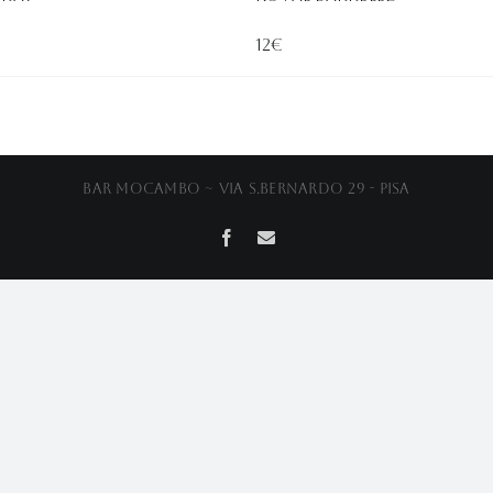
12€
Bar Mocambo ~ Via S.Bernardo 29 - Pisa
Facebook
Email