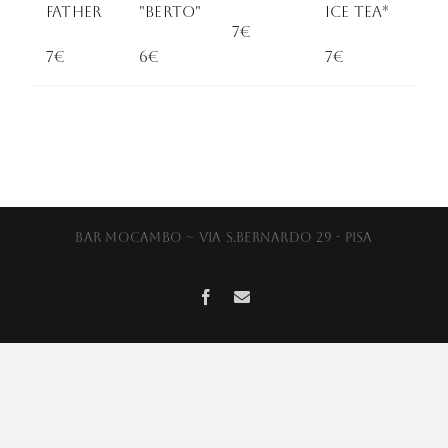
Father
"Berto"
Ice Tea*
7€
7€
6€
7€
Bar Mocambo ~ Via S.Bernardo 29 - Pisa
Facebook
Email