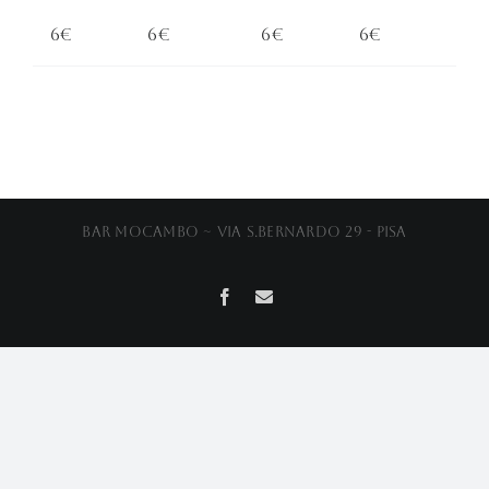
6€
6€
6€
6€
Bar Mocambo ~ Via S.Bernardo 29 - Pisa
Facebook
Email