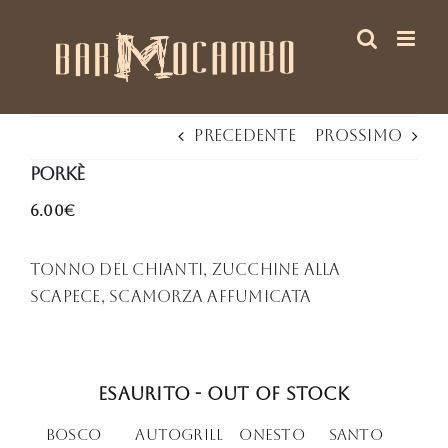
Salta
al
contenuto
Precedente
Prossimo
PORkè
6.00€
Tonno del Chianti, zucchine alla
scapece, scamorza affumicata
Esaurito - Out of stock
BOSCO
Autogrill
oNESTO
Santo