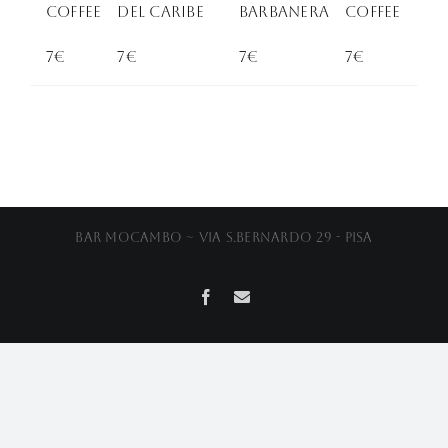
COffee
del Caribe
Barbanera
Coffee
7€
7€
7€
7€
Bar Mocambo ~ Via S.Bernardo 29 - Pisa
Facebook
Email