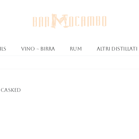
ls
Vino ~ Birra
Rum
Altri Distillati
a Casked