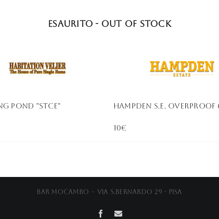
Esaurito - Out of stock
ng Pond "STCE"
Hampden S.e. Overproof 
10€
Bar Mocambo ~ Via S.Bernardo 29 - Pisa
Facebook
Email