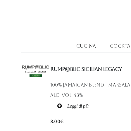
Salta
al
contenuto
Cucina
Cocktai
RUMP@BLIC SICILIAN LEGACY
100% Jamaican blend - Marsal
Alc. Vol. 43%
Leggi di più
8.00€