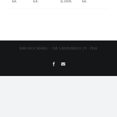
6€
6€
6.00€
6€
Bar Mocambo ~ Via S.Bernardo 29 - Pisa
Facebook
Email