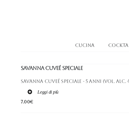
Salta
al
contenuto
Cucina
Cocktai
Savanna Cuveé Speciale
Savanna Cuveé Speciale - 5 Anni (Vol. Alc. 
Leggi di più
7.00€