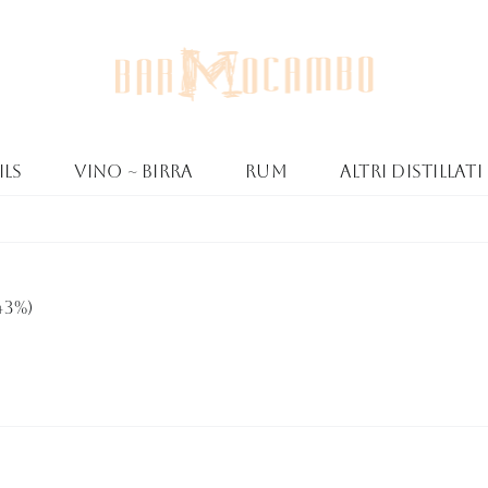
ls
Vino ~ Birra
Rum
Altri Distillati
43%)