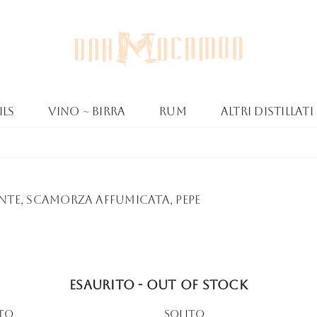
ls
Vino ~ Birra
Rum
Altri Distillati
nte, scamorza affumicata, pepe
Esaurito - Out of stock
tto
Solito