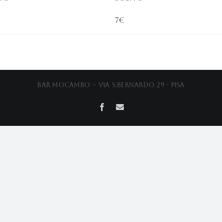
7€
Bar Mocambo ~ Via S.Bernardo 29 - Pisa
Facebook
Email