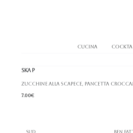
Salta
al
contenuto
Cucina
Cocktai
SKA P
Zucchine alla scapece, pancetta crocca
7.00€
Sud
Ben Fa