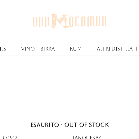
ls
Vino ~ Birra
Rum
Altri Distillati
Esaurito - Out of stock
LO 1912
Tanqueray