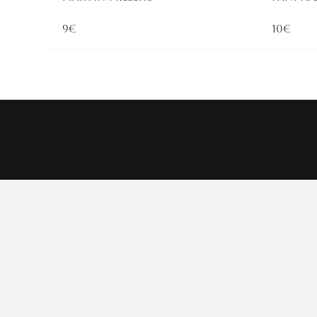
9€
10€