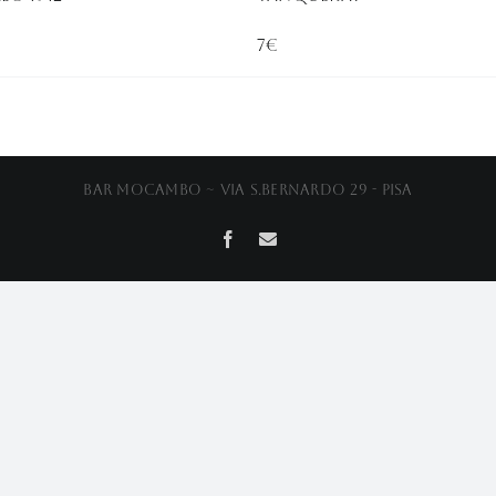
7€
Bar Mocambo ~ Via S.Bernardo 29 - Pisa
Facebook
Email