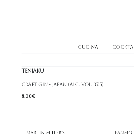
Salta
al
contenuto
Cucina
Cocktai
tenjaku
Craft Gin - Japan (Alc. Vol. 37.5)
8.00€
Martin Miller's
PANMOL