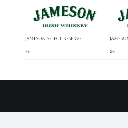
Jameson Select Reserve
Jameso
7€
6€