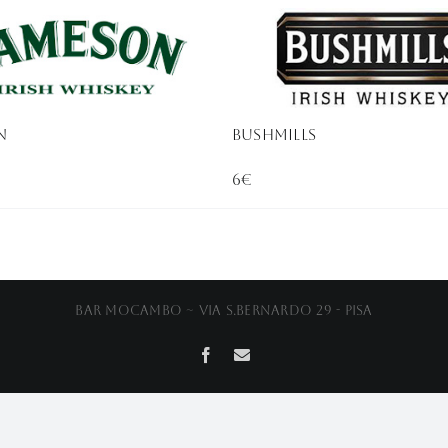
n
Bushmills
6€
Bar Mocambo ~ Via S.Bernardo 29 - Pisa
Facebook
Email