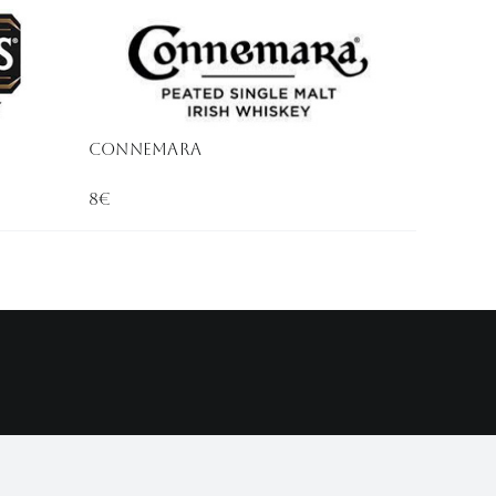
Connemara
8€