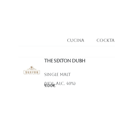
Salta
al
contenuto
Cucina
Cocktai
THE SEXTON DUBH
Single Malt
(Vol. Alc. 40%)
9.00€