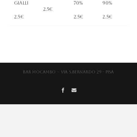
Gialli
70%
90%
2.5€
2.5€
2.5€
2.5€
Bar Mocambo ~ Via S.Bernardo 29 - Pisa
Facebook
Email