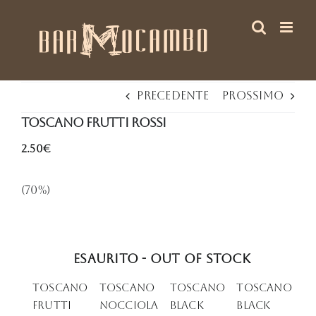
Salta
al
contenuto
Precedente
Prossimo
Toscano Frutti Rossi
2.50€
(70%)
Esaurito - Out of stock
Toscano
Toscano
TOSCANO
Toscano
Frutti
Nocciola
BLACK
black