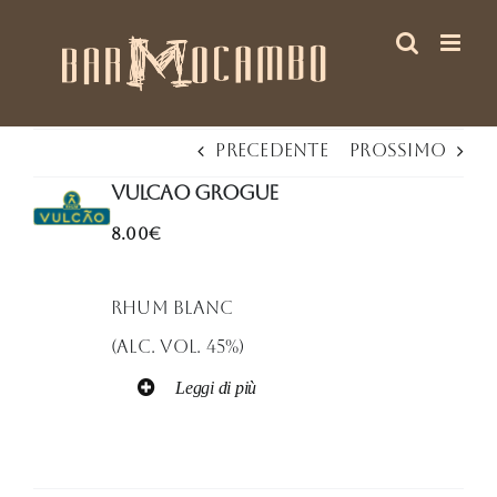
Salta
al
contenuto
Precedente
Prossimo
VULCAO GROGUE
8.00€
Rhum Blanc
(Alc. Vol. 45%)
Leggi di più