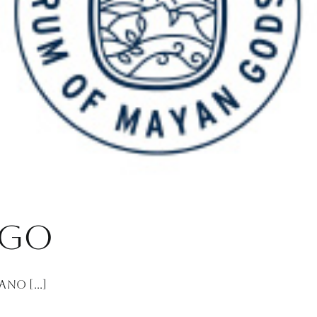
igo
no [...]