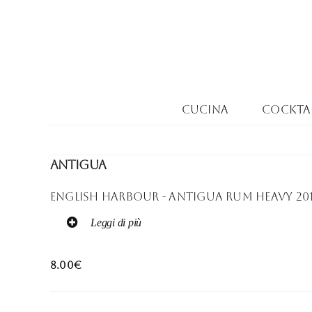
Salta
al
contenuto
Cucina
Cocktai
Antigua
English Harbour - Antigua Rum Heavy 2012 
Leggi di più
8.00€