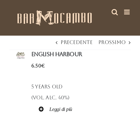
Salta
al
contenuto
Precedente
Prossimo
English Harbour
6.50€
5 Years Old
(Vol. Alc. 40%)
Leggi di più