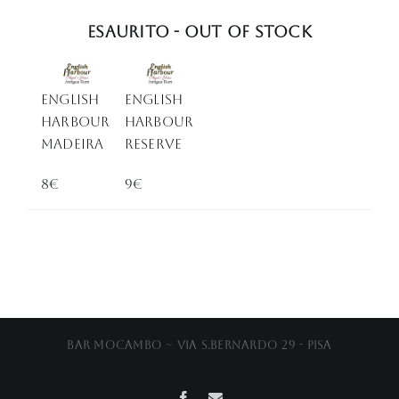
Esaurito - Out of stock
ENGLISH
English
HARBOUR
Harbour
MADEIRA
Reserve
8€
9€
Bar Mocambo ~ Via S.Bernardo 29 - Pisa
Facebook
Email