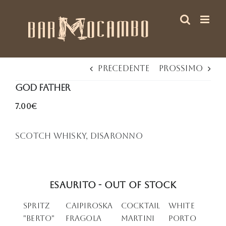
Salta
al
contenuto
Precedente
Prossimo
God Father
7.00€
Scotch whisky, DiSaronno
Esaurito - Out of stock
Spritz
Caipiroska
Cocktail
WHITE
"Berto"
Fragola
Martini
PORTO