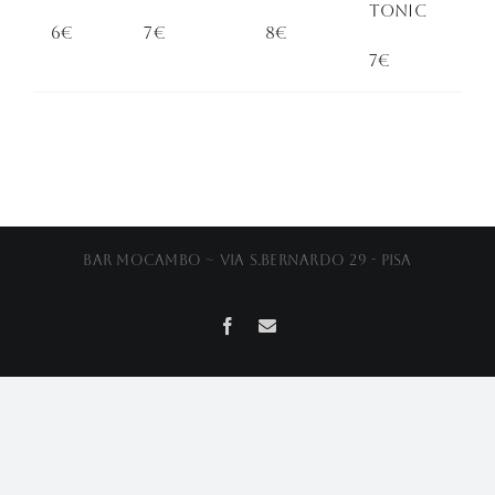
TONIC
6€
7€
8€
7€
Bar Mocambo ~ Via S.Bernardo 29 - Pisa
Facebook
Email