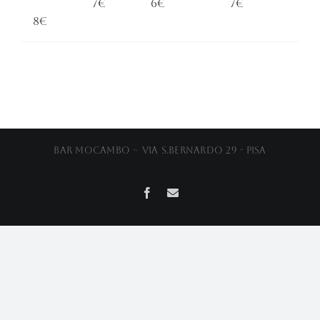
7€
6€
7€
8€
Bar Mocambo ~ Via S.Bernardo 29 - Pisa
Facebook
Email