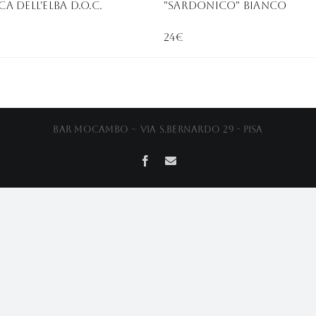
A DELL'ELBA D.O.C.
"sardonico" bianco
24€
Bar Mocambo ~ Via S.Bernardo 29 - Pisa
Facebook
Email