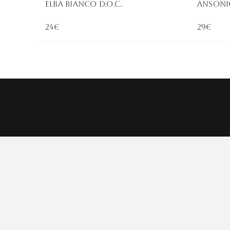
ELBA BIANCO D.O.C.
ANSONIC
24€
29€