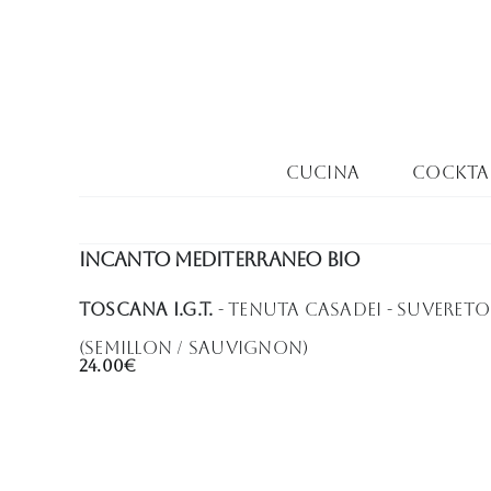
Salta
al
contenuto
Cucina
Cocktai
Incanto Mediterraneo BIO
Toscana I.G.T.
- Tenuta Casadei - Suvereto 
(Semillon / Sauvignon)
24.00€