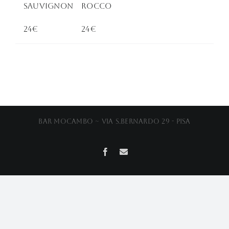
Sauvignon
Rocco
24€
24€
Bar Mocambo ~ Via S.Bernardo 29 - Pisa
Facebook
Email