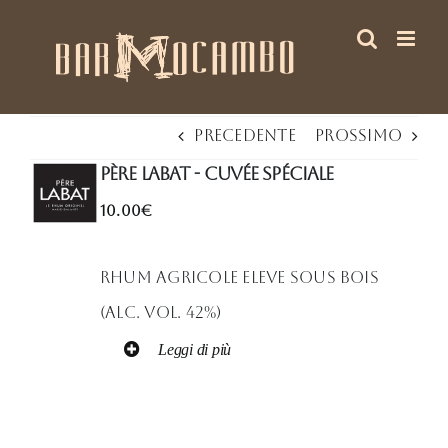
Salta
al
contenuto
Precedente
Prossimo
PèRE LABAT - CUVéE SPéCIALE
10.00€
Rhum Agricole Eleve sous bois
(Alc. Vol. 42%)
Leggi di più