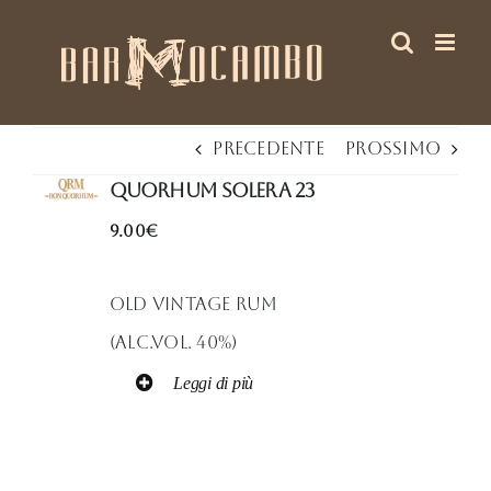
Salta
al
contenuto
Precedente
Prossimo
QUORHUM SOLERA 23
9.00€
Old Vintage Rum
(alc.vol. 40%)
Leggi di più