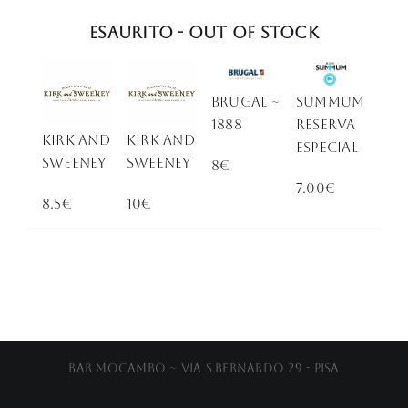
Esaurito - Out of stock
Brugal ~
Summum
1888
Reserva
KIRK AND
KIRK AND
Especial
SWEENEY
SWEENEY
8€
7.00€
8.5€
10€
Bar Mocambo ~ Via S.Bernardo 29 - Pisa